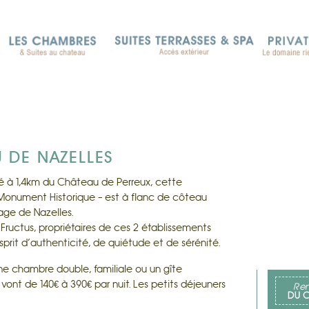
 DE NAZELLES
é à 1,4km du Château de Perreux, cette
 Monument Historique – est à flanc de côteau
lage de Nazelles.
 Fructus, propriétaires de ces 2 établissements
prit d’authenticité, de quiétude et de sérénité.
ne chambre double, familiale ou un gîte
vont de 140€ à 390€ par nuit. Les petits déjeuners
Ren
DU C